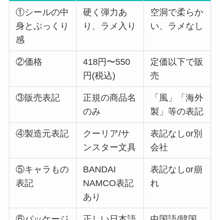
①シールの中
硬く弾力あ
空洞で柔らか
身とぷっくり
り、ラメ入り
い、ラメなし
感
②価格
418円〜550
定価以下で販
円(税込)
売
③販売表記
正規の商品名
「風」「海外
のみ
製」等の表記
④製造元表記
クーリア/サ
表記なしor別
ンスター文具
会社
⑤キャラもの
BANDAI
表記なしor崩
表記
NAMCO表記
れ
あり
⑥パッケージ
正しい日本語
中国語/韓国