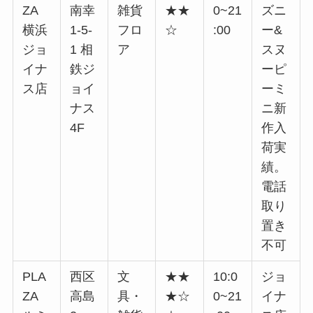
ZA
南幸
雑貨
★★
0~21
ズニ
横浜
1-5-
フロ
☆
:00
ー&
ジョ
1 相
ア
スヌ
イナ
鉄ジ
ーピ
ス店
ョイ
ーミ
ナス
ニ新
4F
作入
荷実
績。
電話
取り
置き
不可
PLA
西区
文
★★
10:0
ジョ
ZA
高島
具・
★☆
0~21
イナ