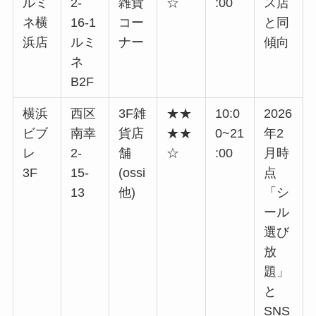
ルミ
2-
雑貨
☆
:00
ス店
ネ横
16-1
コー
と同
浜店
ルミ
ナー
傾向
ネ
B2F
横浜
西区
3F雑
★★
10:0
2026
ビブ
南幸
貨店
★★
0~21
年2
レ
2-
舗
☆
:00
月時
3F
15-
(ossi
点
13
他)
「シ
ール
選び
放
題」
と
SNS