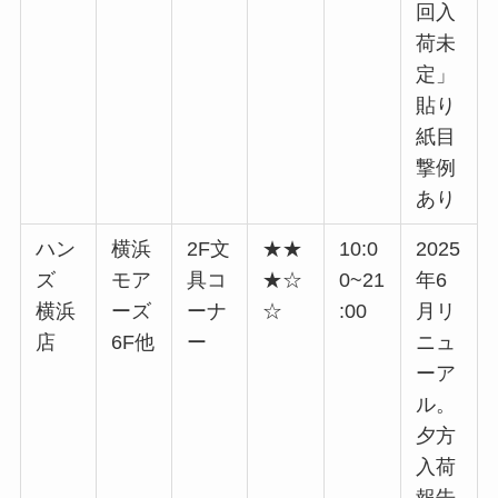
回入
荷未
定」
貼り
紙目
撃例
あり
ハン
横浜
2F文
★★
10:0
2025
ズ
モア
具コ
★☆
0~21
年6
横浜
ーズ
ーナ
☆
:00
月リ
店
6F他
ー
ニュ
ーア
ル。
夕方
入荷
報告