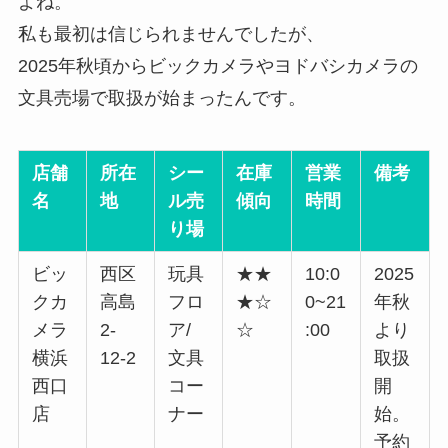
よね。
私も最初は信じられませんでしたが、
2025年秋頃からビックカメラやヨドバシカメラの
文具売場で取扱が始まったんです。
店舗
所在
シー
在庫
営業
備考
名
地
ル売
傾向
時間
り場
ビッ
西区
玩具
★★
10:0
2025
クカ
高島
フロ
★☆
0~21
年秋
メラ
2-
ア/
☆
:00
より
横浜
12-2
文具
取扱
西口
コー
開
店
ナー
始。
予約