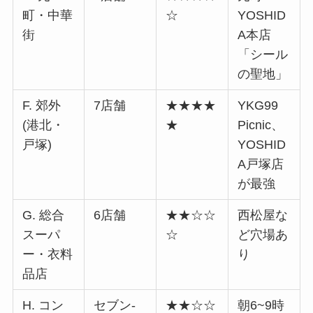
町・中華
☆
YOSHID
街
A本店
「シール
の聖地」
F. 郊外
7店舗
★★★★
YKG99
(港北・
★
Picnic、
戸塚)
YOSHID
A戸塚店
が最強
G. 総合
6店舗
★★☆☆
西松屋な
スーパ
☆
ど穴場あ
ー・衣料
り
品店
H. コン
セブン-
★★☆☆
朝6~9時