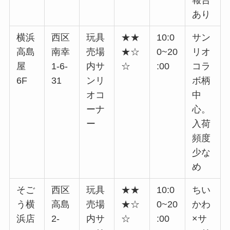
あり
横浜
西区
玩具
★★
10:0
サン
高島
南幸
売場
★☆
0~20
リオ
屋
1-6-
内サ
☆
:00
コラ
6F
31
ンリ
ボ柄
オコ
中
ーナ
心。
ー
入荷
頻度
少な
め
そご
西区
玩具
★★
10:0
ちい
う横
高島
売場
★☆
0~20
かわ
浜店
2-
内サ
☆
:00
×サ