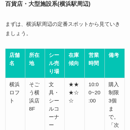
百貨店・大型施設系(横浜駅周辺)
まずは、横浜駅周辺の定番スポットから見ていき
ましょう。
店舗
所在
シー
在庫
営業
備考
名
地
ル売
傾向
時間
り場
横浜
そご
文
★★
10:0
購入
ロフ
う横
具・
★☆
0~20
制限
ト
浜店
シー
☆
:00
3個
8F
ルコ
ま
ーナ
で。
ー
「次