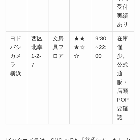
受付
実績
あり
ヨド
西区
文房
★★
9:30
在庫
バシ
北幸
具フ
★☆
~22:
僅
カメ
1-2-
ロア
☆
00
少。
ラ
7
公式
横浜
通
販・
店頭
POP
要確
認