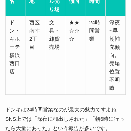
名
地
ル売
傾向
時間
り場
ド
西区
文
★★
24時
深夜
ン・
南幸
具・
☆☆
間営
~早
キホ
2丁
雑貨
☆
業
朝補
ーテ
目
売場
充傾
横浜
向。
西口
売場
店
位置
不明
瞭
ドンキは24時間営業なのが最大の魅力ですよね。
SNS上では「深夜に棚出しされた」「朝6時に行っ
たら大量にあった」という報告が多いです。